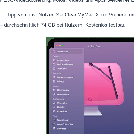
HEVC-Videokodierung. Fotos, Videos und Apps werden effizi
Tipp von uns: Nutzen Sie CleanMyMac X zur Vorbereitun
– durchschnittlich 74 GB bei Nutzern. Kostenlos testbar.