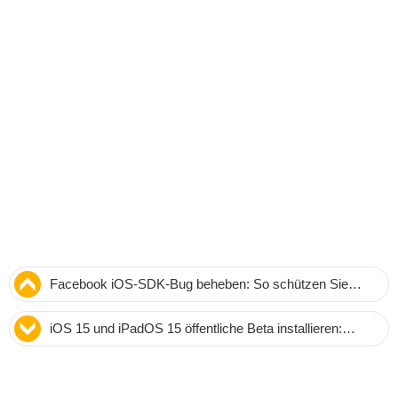
Facebook iOS-SDK-Bug beheben: So schützen Sie
Spotify, Tinder, Pinterest und Co. vor Abstürzen
iOS 15 und iPadOS 15 öffentliche Beta installieren:
Sichere Schritt-für-Schritt-Anleitung